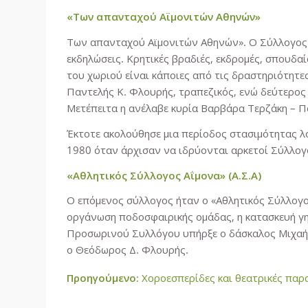
«Των απανταχού Αϊμονιτών Αθηνών»
Των απανταχού Αϊμονιτών Αθηνών». Ο Σύλλογος π
εκδηλώσεις. Κρητικές βραδιές, εκδρομές, σπουδαί
του χωριού είναι κάποιες από τις δραστηριότητ
Παντελής Κ. Φλουρής, τραπεζικός, ενώ δεύτερος 
Μετέπειτα η ανέλαβε κυρία Βαρβάρα Τερζάκη – Π
Έκτοτε ακολούθησε μια περίοδος στασιμότητας λό
1980 όταν άρχισαν να ιδρύονται αρκετοί Σύλλογ
«Αθλητικός Σύλλογος Αΐμονα» (Α.Σ.Α)
Ο επόμενος σύλλογος ήταν ο «Αθλητικός Σύλλογος
οργάνωση ποδοσφαιρικής ομάδας, η κατασκευή γη
Προσωρινού Συλλόγου υπήρξε ο δάσκαλος Μιχαήλ 
ο Θεόδωρος Δ. Φλουρής.
Προηγούμενο:
Χοροεσπερίδες και θεατρικές παρ