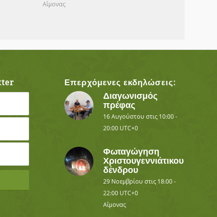
Αΐμονας
ter
Επερχόμενες εκδηλώσεις:
Διαγωνισμός
πρέφας
16 Αυγούστου στις 10:00
-
20:00
UTC+0
Φωταγώγηση
Χριστουγεννιάτικου
δένδρου
29 Νοεμβρίου στις 18:00
-
22:00
UTC+0
Αΐμονας