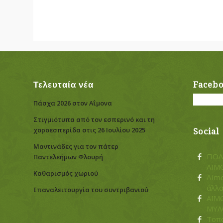
Τελευταία νέα
Faceb
Πάσχα 2026 στον Αΐμονα
Στιγμιότυπα από τον εσπερινό και τη
χοροεσπερίδα στις 26 Ιουλίου 2025
Social
Μαντινάδες για τον πάτερ
ΠΟΛ
Παντελεήμων Φλουρή
ΑΪΜ
Καθαρισμός χωριού
Aimo
άλλ
Eπαναλειτουργία του συντριβανιού
ΑΪΜ
ΜΥΛΟ
Τοπο