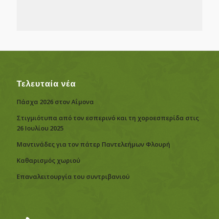
Τελευταία νέα
Πάσχα 2026 στον Αΐμονα
Στιγμιότυπα από τον εσπερινό και τη χοροεσπερίδα στις
26 Ιουλίου 2025
Μαντινάδες για τον πάτερ Παντελεήμων Φλουρή
Καθαρισμός χωριού
Eπαναλειτουργία του συντριβανιού