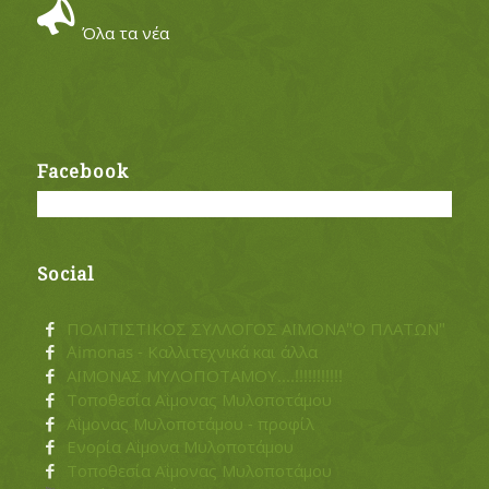
Όλα τα νέα
Facebook
Social
ΠΟΛΙΤΙΣΤΙΚΟΣ ΣΥΛΛΟΓΟΣ ΑΪΜΟΝΑ"Ο ΠΛΑΤΩΝ"
Aimonas - Καλλιτεχνικά και άλλα
ΑΪΜΟΝΑΣ ΜΥΛΟΠΟΤΑΜΟΥ....!!!!!!!!!!!
Τοποθεσία Αΐμονας Μυλοποτάμου
Αΐμονας Μυλοποτάμου - προφίλ
Ενορία Αΐμονα Μυλοποτάμου
Τοποθεσία Αΐμονας Μυλοποτάμου