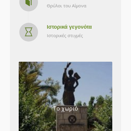
Θρύλοι του Αΐμονα
Ιστορικά γεγονότα
Ιστορικές στιγμές
Το χωριό