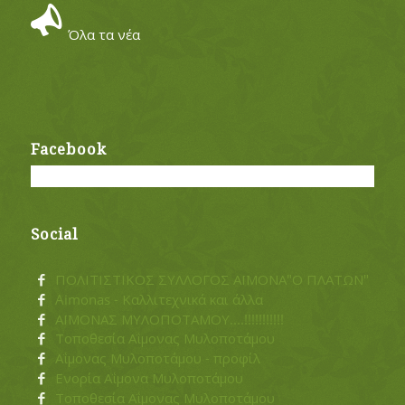
Όλα τα νέα
Facebook
Social
ΠΟΛΙΤΙΣΤΙΚΟΣ ΣΥΛΛΟΓΟΣ ΑΪΜΟΝΑ"Ο ΠΛΑΤΩΝ"
Aimonas - Καλλιτεχνικά και άλλα
ΑΪΜΟΝΑΣ ΜΥΛΟΠΟΤΑΜΟΥ....!!!!!!!!!!!
Τοποθεσία Αΐμονας Μυλοποτάμου
Αΐμονας Μυλοποτάμου - προφίλ
Ενορία Αΐμονα Μυλοποτάμου
Τοποθεσία Αΐμονας Μυλοποτάμου