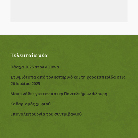
Τελευταία νέα
Πάσχα 2026 στον Αΐμονα
Στιγμιότυπα από τον εσπερινό και τη χοροεσπερίδα στις
26 Ιουλίου 2025
Μαντινάδες για τον πάτερ Παντελεήμων Φλουρή
Καθαρισμός χωριού
Eπαναλειτουργία του συντριβανιού