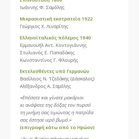
Ιωάννης Φ. Σαμόλης
Μικρασιατική εκστρατεία 1922
Γεώργιος Χ. Λιναρίτης
Ελληνοϊταλικός πόλεμος 1940
Εμμανουήλ Αντ. Κοντογιάννης
Στυλιανός Ε. Παπαδάκης
Κωνσταντίνος Γ. Φλουρής
Εκτελεσθέντες υπό Γερμανών
Βασίλειος Ν. Τζεδάκης (Δάσκαλος)
Αλέξανδρος Α. Σαμόλης
«Επέσατε και γίνατε μακάριοι
κι ανάψατε της δόξας τον πυρσό
τη μνήμη σας τιμώντας η πατρίδα
σας έστησε ιερό βωμό.»
(επιγραφή κάτω από το Ηρώον)
«Αν οι θυσίες πήγαιναν χαμένες