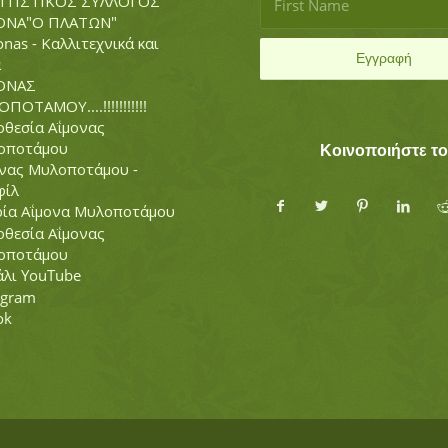
ΙΤΙΣΤΙΚΟΣ ΣΥΛΛΟΓΟΣ
ΟΝΑ"Ο ΠΛΑΤΩΝ"
nas - Καλλιτεχνικά και
α
ΟΝΑΣ
ΠΟΤΑΜΟΥ....!!!!!!!!!!!
θεσία Αΐμονας
οποτάμου
Κοινοποιήστε τ
νας Μυλοποτάμου -
φίλ
ρία Αΐμονα Μυλοποτάμου
θεσία Αΐμονας
οποτάμου
λι YouTube
agram
ok