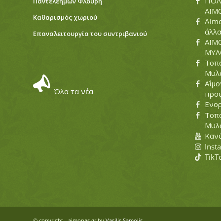
ΠΟΛ
Παντελεήμων Φλουρή
ΑΪΜ
Καθαρισμός χωριού
Aimo
άλλ
Eπαναλειτουργία του συντριβανιού
ΑΪΜ
ΜΥΛΟ
Τοπο
Μυλ
Αΐμο
Όλα τα νέα
προ
Ενο
Τοπο
Μυλ
Κανά
Inst
TikT
© copyright - aimonas.gr by
Vasilis Samolis