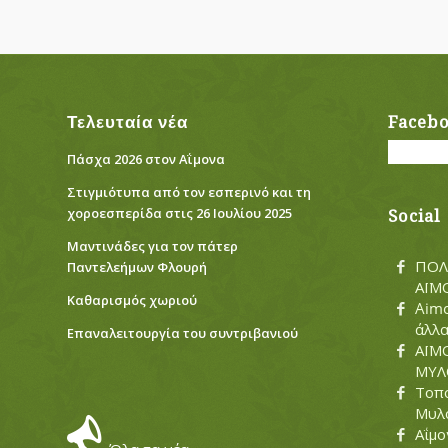
Τελευταία νέα
Faceb
Πάσχα 2026 στον Αΐμονα
Στιγμιότυπα από τον εσπερινό και τη
χοροεσπερίδα στις 26 Ιουλίου 2025
Social
Μαντινάδες για τον πάτερ
ΠΟΛ
Παντελεήμων Φλουρή
ΑΪΜ
Καθαρισμός χωριού
Aimo
άλλ
Eπαναλειτουργία του συντριβανιού
ΑΪΜ
ΜΥΛΟ
Τοπο
Μυλ
Αΐμο