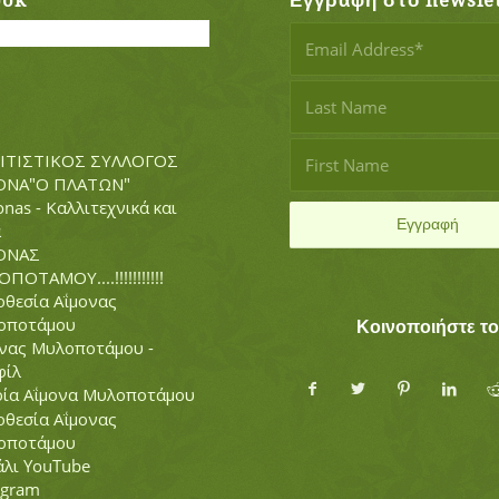
ook
Εγγραφή στο newslet
ΙΤΙΣΤΙΚΟΣ ΣΥΛΛΟΓΟΣ
ΟΝΑ"Ο ΠΛΑΤΩΝ"
nas - Καλλιτεχνικά και
α
ΟΝΑΣ
ΠΟΤΑΜΟΥ....!!!!!!!!!!!
θεσία Αΐμονας
οποτάμου
Κοινοποιήστε τ
νας Μυλοποτάμου -
φίλ
ρία Αΐμονα Μυλοποτάμου
θεσία Αΐμονας
οποτάμου
λι YouTube
agram