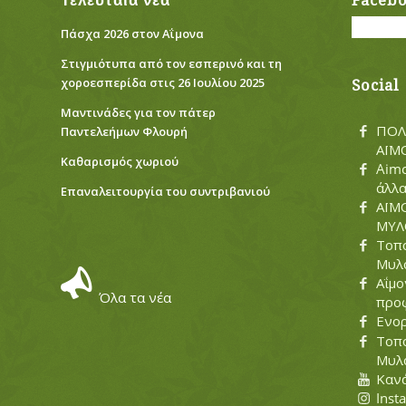
Τελευταία νέα
Faceb
Πάσχα 2026 στον Αΐμονα
Στιγμιότυπα από τον εσπερινό και τη
χοροεσπερίδα στις 26 Ιουλίου 2025
Social
Μαντινάδες για τον πάτερ
ΠΟΛ
Παντελεήμων Φλουρή
ΑΪΜ
Καθαρισμός χωριού
Aimo
άλλ
Eπαναλειτουργία του συντριβανιού
ΑΪΜ
ΜΥΛΟ
Τοπο
Μυλ
Αΐμο
Όλα τα νέα
προ
Ενο
Τοπο
Μυλ
Κανά
Inst