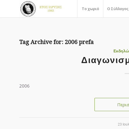
Το χωριό
Ο Σύλλογος
Tag Archive for:
2006 prefa
Εκδηλώ
Διαγωνισ
2006
Περι
23 Ιου