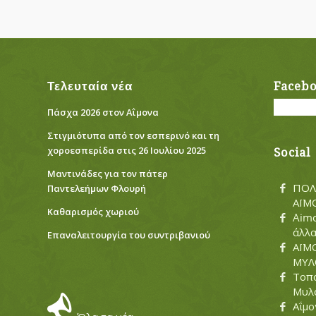
Τελευταία νέα
Faceb
Πάσχα 2026 στον Αΐμονα
Στιγμιότυπα από τον εσπερινό και τη
χοροεσπερίδα στις 26 Ιουλίου 2025
Social
Μαντινάδες για τον πάτερ
ΠΟΛ
Παντελεήμων Φλουρή
ΑΪΜ
Καθαρισμός χωριού
Aimo
άλλ
Eπαναλειτουργία του συντριβανιού
ΑΪΜ
ΜΥΛΟ
Τοπο
Μυλ
Αΐμο