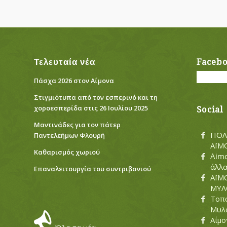
Τελευταία νέα
Faceb
Πάσχα 2026 στον Αΐμονα
Στιγμιότυπα από τον εσπερινό και τη
χοροεσπερίδα στις 26 Ιουλίου 2025
Social
Μαντινάδες για τον πάτερ
ΠΟΛ
Παντελεήμων Φλουρή
ΑΪΜ
Καθαρισμός χωριού
Aimo
άλλ
Eπαναλειτουργία του συντριβανιού
ΑΪΜ
ΜΥΛΟ
Τοπο
Μυλ
Αΐμο