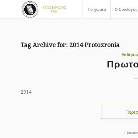
Το χωριό
Ο Σύλλογος
Tag Archive for:
2014 Protoxronia
Εκδηλώ
Πρωτο
2014
Περι
1 Ιανου