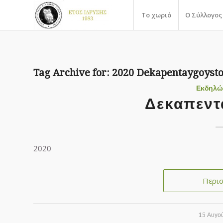
Το χωριό
Ο Σύλλογος
Tag Archive for:
2020 Dekapentaygoyst
Εκδηλώ
Δεκαπεντ
2020
Περι
15 Αυγο