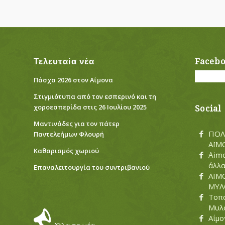
Τελευταία νέα
Faceb
Πάσχα 2026 στον Αΐμονα
Στιγμιότυπα από τον εσπερινό και τη
χοροεσπερίδα στις 26 Ιουλίου 2025
Social
Μαντινάδες για τον πάτερ
ΠΟΛ
Παντελεήμων Φλουρή
ΑΪΜ
Καθαρισμός χωριού
Aimo
άλλ
Eπαναλειτουργία του συντριβανιού
ΑΪΜ
ΜΥΛΟ
Τοπο
Μυλ
Αΐμο