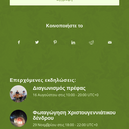
Κοινοποιήστε το
Επερχόμενες εκδηλώσεις:
Διαγωνισμός πρέφας
16 Αυγούστου στις 10:00
-
20:00
UTC+0
Φωταγώγηση Χριστουγεννιάτικου
δένδρου
29 Νοεμβρίου στις 18:00
-
22:00
UTC+0