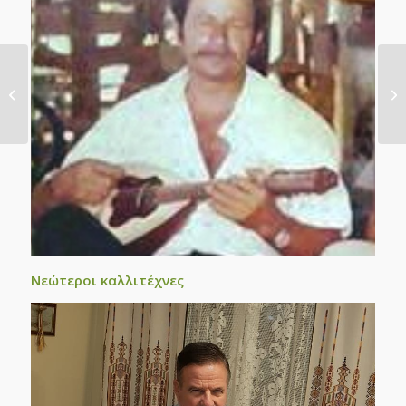
Γρηγόρης Σαμόλης
Νεώτεροι καλλιτέχνες