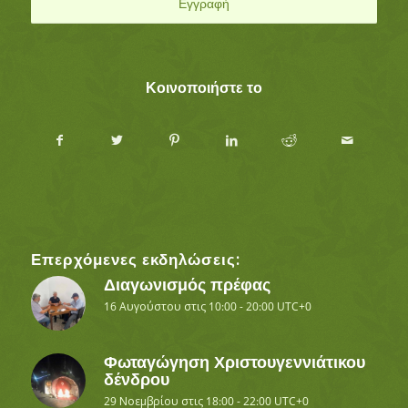
Κοινοποιήστε το
Επερχόμενες εκδηλώσεις:
Διαγωνισμός πρέφας
16 Αυγούστου στις 10:00
-
20:00
UTC+0
Φωταγώγηση Χριστουγεννιάτικου
δένδρου
29 Νοεμβρίου στις 18:00
-
22:00
UTC+0