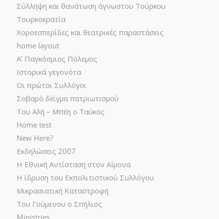
Σύλληψη και θανάτωση άγνωστου Τούρκου
Τουρκοκρατία
Χοροεσπερίδες και θεατρικές παραστάσεις
home layout
Α’ Παγκόσμιος Πόλεμος
Ιστορικά γεγονότα
Οι πρώτοι Συλλόγοι
Σοβαρό δείγμα πατριωτισμού
Του Αλή – Μπέη ο Ταύκος
Home test
New Here?
Εκδηλώσεις 2007
Η Εθνική Αντίσταση στον Αΐμονα
Η ίδρυση του Εκπολιτιστικού Συλλόγου
Μικρασιατική Καταστροφή
Του Γούμενου ο Σπήλιος
Ministries