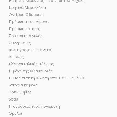
Η Γη της Λεβεντιάς – Το νησί του Μιχάλη
Κρητικά Μερακλήκια
Ονείρου Οδύσσεια
Πρόσωπα του Αΐμονα
Προσωπικότητες
Σου πάει να γελάς
Συγγραφείς
Φωτογραφίες – Βίντεο
Αΐμονας
Ελληνοϊταλικός πόλεμος
Η μάχη της Φλαμουριάς
Η Πολιτιστική Κίνηση από 1950 ως 1960
ιστορια κειμενο
Τοπωνυμίες
Social
Η οδύσσεια ενός πολεμιστή
Θρύλοι