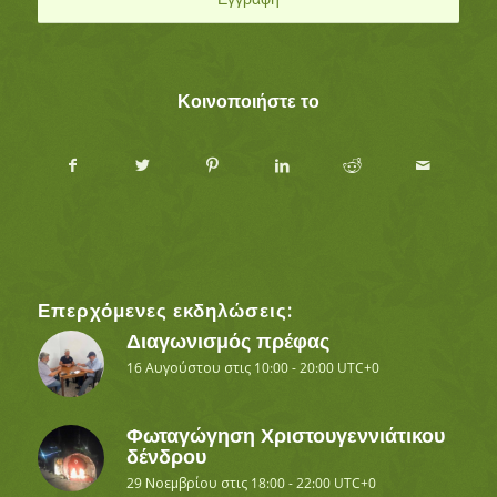
Κοινοποιήστε το
Επερχόμενες εκδηλώσεις:
Διαγωνισμός πρέφας
16 Αυγούστου στις 10:00
-
20:00
UTC+0
Φωταγώγηση Χριστουγεννιάτικου
δένδρου
29 Νοεμβρίου στις 18:00
-
22:00
UTC+0