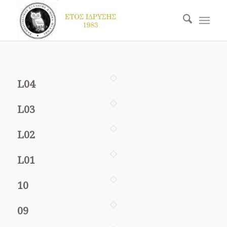
L04
L03
L02
L01
10
09