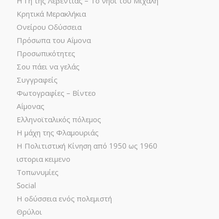
Η Γη της Λεβεντιάς – Το νησί του Μιχάλη
Κρητικά Μερακλήκια
Ονείρου Οδύσσεια
Πρόσωπα του Αΐμονα
Προσωπικότητες
Σου πάει να γελάς
Συγγραφείς
Φωτογραφίες – Βίντεο
Αΐμονας
Ελληνοϊταλικός πόλεμος
Η μάχη της Φλαμουριάς
Η Πολιτιστική Κίνηση από 1950 ως 1960
ιστορια κειμενο
Τοπωνυμίες
Social
Η οδύσσεια ενός πολεμιστή
Θρύλοι