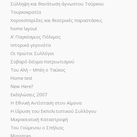
Σύλληψη και θανάτωση άγνωστου Τούρκου
Τουρκοκρατία
Χοροεσπερίδες και θεατρικές παραστάσεις
home layout
Α’ Παγκόσμιος Πόλεμος
Ιστορικά γεγονότα
Οι πρώτοι Συλλόγοι
Σοβαρό δείγμα πατριωτισμού
Του Αλή – Μπέη ο Ταύκος
Home test
New Here?
Εκδηλώσεις 2007
Η Εθνική Αντίσταση στον Αΐμονα
Η ίδρυση του Εκπολιτιστικού Συλλόγου
Μικρασιατική Καταστροφή
Του Γούμενου ο Σπήλιος
Ministries