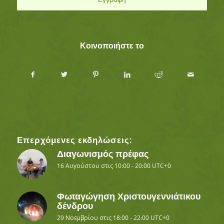
Κοινοποιήστε το
Επερχόμενες εκδηλώσεις:
Διαγωνισμός πρέφας
16 Αυγούστου στις 10:00
-
20:00
UTC+0
Φωταγώγηση Χριστουγεννιάτικου
δένδρου
29 Νοεμβρίου στις 18:00
-
22:00
UTC+0