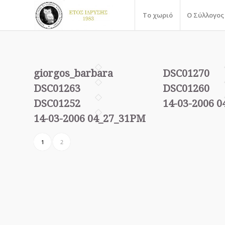
Το χωριό
Ο Σύλλογος
giorgos_barbara
DSC01270
DSC01263
DSC01260
DSC01252
14-03-2006 
14-03-2006 04_27_31PM
1
2