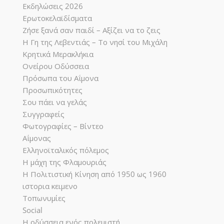
Εκδηλώσεις 2026
Ερωτοκελαϊδίσματα
Ζήσε ξανά σαν παιδί – Αξίζει να το ζεις
Η Γη της Λεβεντιάς – Το νησί του Μιχάλη
Κρητικά Μερακλήκια
Ονείρου Οδύσσεια
Πρόσωπα του Αΐμονα
Προσωπικότητες
Σου πάει να γελάς
Συγγραφείς
Φωτογραφίες – Βίντεο
Αΐμονας
Ελληνοϊταλικός πόλεμος
Η μάχη της Φλαμουριάς
Η Πολιτιστική Κίνηση από 1950 ως 1960
ιστορια κειμενο
Τοπωνυμίες
Social
Η οδύσσεια ενός πολεμιστή