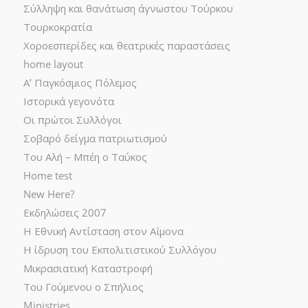
Σύλληψη και θανάτωση άγνωστου Τούρκου
Τουρκοκρατία
Χοροεσπερίδες και θεατρικές παραστάσεις
home layout
Α’ Παγκόσμιος Πόλεμος
Ιστορικά γεγονότα
Οι πρώτοι Συλλόγοι
Σοβαρό δείγμα πατριωτισμού
Του Αλή – Μπέη ο Ταύκος
Home test
New Here?
Εκδηλώσεις 2007
Η Εθνική Αντίσταση στον Αΐμονα
Η ίδρυση του Εκπολιτιστικού Συλλόγου
Μικρασιατική Καταστροφή
Του Γούμενου ο Σπήλιος
Ministries