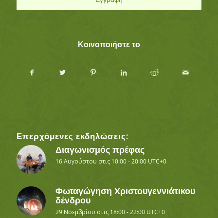
Κοινοποιήστε το
Επερχόμενες εκδηλώσεις:
Διαγωνισμός πρέφας
16 Αυγούστου στις 10:00
-
20:00
UTC+0
Φωταγώγηση Χριστουγεννιάτικου
δένδρου
29 Νοεμβρίου στις 18:00
-
22:00
UTC+0